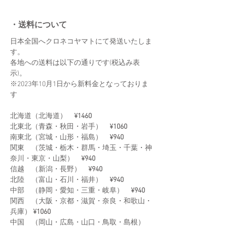
・送料について
日本全国へクロネコヤマトにて発送いたしま
す。
​各地への送料は以下の通りです(税込み表
示)。
​※2023年10月1日から新料金となっておりま
す
北海道（北海道）
¥1460
北東北（青森・秋田・岩手）
¥1060
南東北（宮城・山形・福島）
¥940
関東 （茨城・栃木・群馬・埼玉
・千葉・
神
奈川・東京・山梨
）
¥940
信越 （新潟・長野）
¥940
北陸 （富山・石川・福井）
¥940
中部 （静岡・愛知・三重・岐阜）
¥940
関西 （大阪・京都・滋賀・奈良・和歌山・
兵庫）
¥1060
中国 （岡山・広島・山口・鳥取・島根）