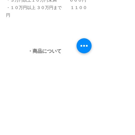
・３万円以上１０万円未満 ６６０円
​・１０万円以上 ３０万円まで １１００
円
・商品について
下記のサイズチャートを参考に水着のサイズ
をお選びください。
サイズを迷われた際は小さいサイズをお勧め
致します。
当店の不備による不良品以外のご返品・ご交