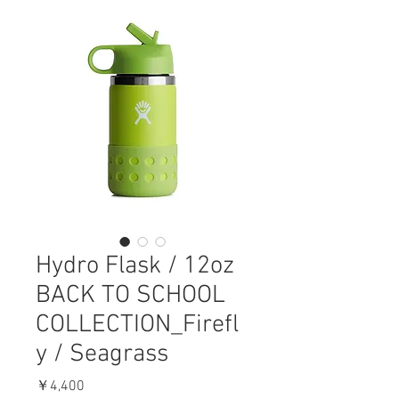
Hydro Flask / 12oz
BACK TO SCHOOL
COLLECTION_Firefl
y / Seagrass
価
￥4,400