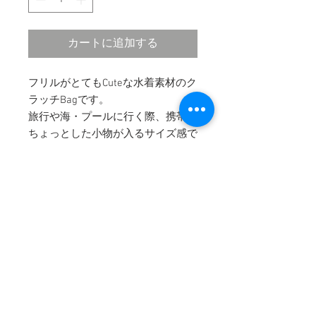
カートに追加する
フリルがとてもCuteな水着素材のク
ラッチBagです。
旅行や海・プールに行く際、携帯と
ちょっとした小物が入るサイズ感で
す。
【Size】約H16×W23
COMPANY
HELP
​・
会社概要
・
特定商取引法に基づく表記