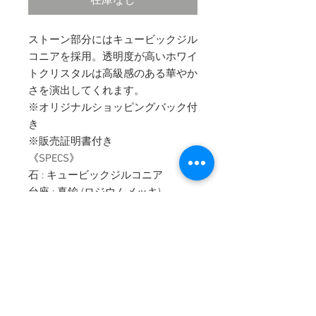
在庫なし
ストーン部分にはキュービックジル
コニアを採用。透明度が高いホワイ
トクリスタルは高級感のある華やか
さを演出してくれます。
※オリジナルショッピングバック付
き
※販売証明書付き
《SPECS》
石 : キュービックジルコニア
台座 : 真鍮 (ロジウムメッキ)
ポスト部分 : サージカルステンレス
石部分のサイズ：6.0mm
重量（片側）：約0.6g