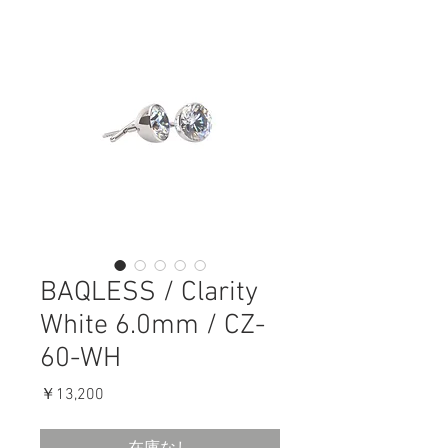
BAQLESS / Clarity
White 6.0mm / CZ-
60-WH
価
￥13,200
格