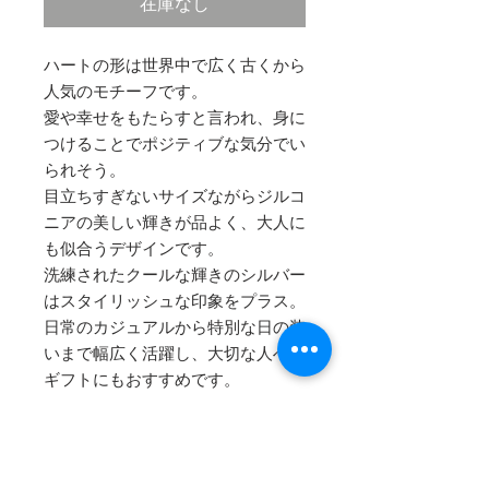
在庫なし
ハートの形は世界中で広く古くから
人気のモチーフです。
愛や幸せをもたらすと言われ、身に
つけることでポジティブな気分でい
られそう。
目立ちすぎないサイズながらジルコ
ニアの美しい輝きが品よく、大人に
も似合うデザインです。
洗練されたクールな輝きのシルバー
はスタイリッシュな印象をプラス。
日常のカジュアルから特別な日の装
いまで幅広く活躍し、大切な人への
ギフトにもおすすめです。
SPECS
石 : キュービックジルコニア
台座 : 925シルバー
ポスト部分 : サージカルステンレス