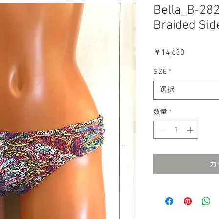
Bella_B-28
Braided Sid
価
￥14,630
格
SIZE
*
選択
数量
*
カ