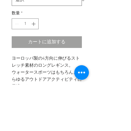
数量
*
カートに追加する
ヨーロッパ製の4方向に伸びるスト
レッチ素材のロングレギンス。
ウォータースポーツはもちろん、あ
らゆるアウトドアアクティビティに
最適です。
Sup. Surf. Run.. Yoga. におすすめ。
身体を動かしたくなるレギンスで
す。