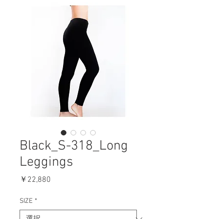
Black_S-318_Long
Leggings
価
￥22,880
格
SIZE
*