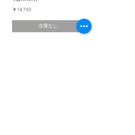
価
￥18,700
格
在庫なし
※パッド付き
COMPANY
HELP
​・
会社概要
・
特定商取引法に基づく表記
・
ご注文について
・
発送について
​・
送料について
・
お支払いについて
・
商品について