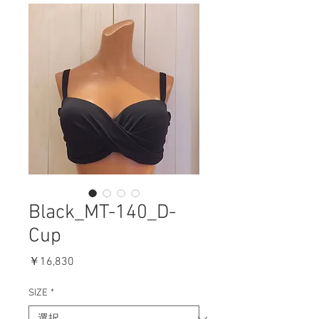
Black_MT-140_D-
Cup
価
￥16,830
格
SIZE
*