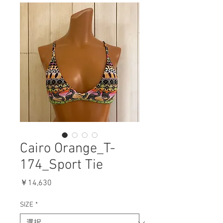
Cairo Orange_T-
174_Sport Tie
価
￥14,630
格
SIZE
*