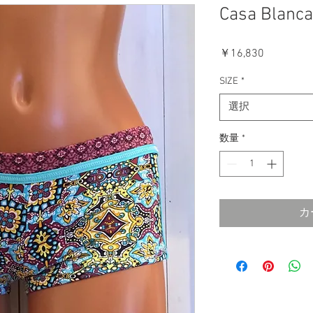
Casa Blanc
価
￥16,830
格
SIZE
*
選択
数量
*
カ