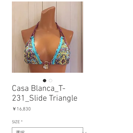
Casa Blanca_T-
231_Slide Triangle
価
￥16,830
格
SIZE
*