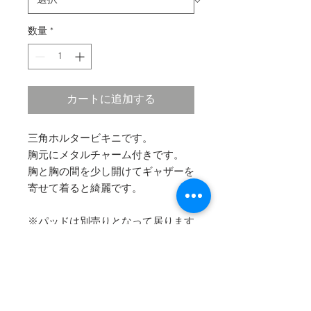
数量
*
カートに追加する
三角ホルタービキニです。
胸元にメタルチャーム付きです。
胸と胸の間を少し開けてギャザーを
寄せて着ると綺麗です。
※パッドは別売りとなって居ります
お買い求めの方はこちらから↓
THIN PAD (薄いパッド)
THICK PAD (ボリュームを出すこと
のできる厚めのパッド)