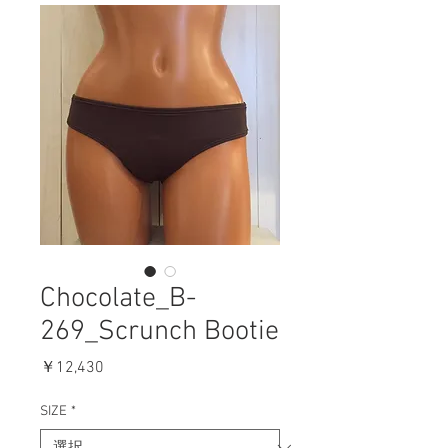
Chocolate_B-
269_Scrunch Bootie
価
￥12,430
格
SIZE
*