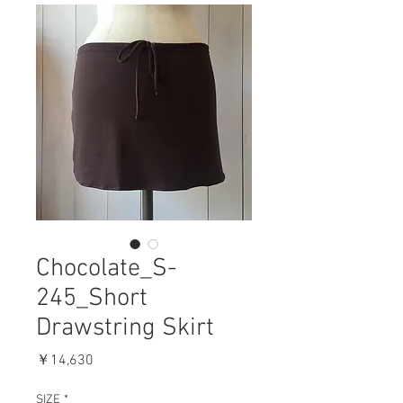
Chocolate_S-
245_Short
Drawstring Skirt
価
￥14,630
格
SIZE
*