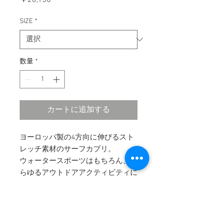
格
SIZE
*
数量
*
カートに追加する
ヨーロッパ製の4方向に伸びるスト
レッチ素材のサーフカプリ。
ウォータースポーツはもちろん、あ
らゆるアウトドアアクティビティに
最適です。
長さは膝下からふくらはぎの中ほど
までです。
Sup. Surf. Run. Yoga. におすすめ。