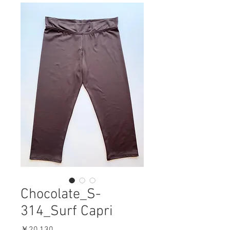
Chocolate_S-
314_Surf Capri
価
￥20,130