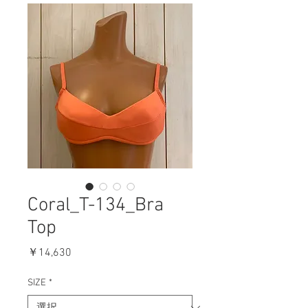
Coral_T-134_Bra
Top
価
￥14,630
格
SIZE
*