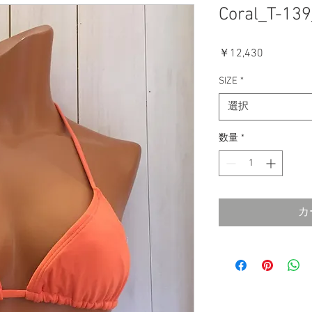
Coral_T-139
価
￥12,430
格
SIZE
*
選択
数量
*
カ