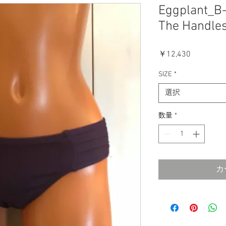
Eggplant_B
The Handle
価
￥12,430
格
SIZE
*
選択
数量
*
カ