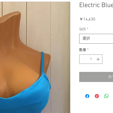
Electric Bl
価
￥14,630
格
SIZE
*
選択
数量
*
カ