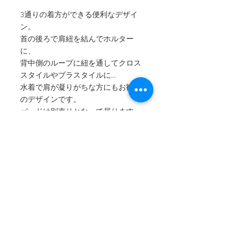
3通りの着方ができる便利なデザイ
ン。
首の後ろで肩紐を結んでホルター
に、
背中側のループに紐を通してクロス
スタイルやブラスタイルに…
水着で肩が凝りがちな方にもお勧め
のデザインです。​
パッドは別売りとなって居ります。
お買い求めの方はこちら
から。
COMPANY
HELP
​・
会社概要