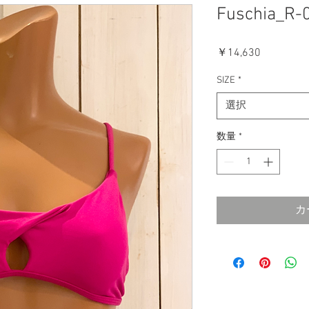
Fuschia_R-
価
￥14,630
格
SIZE
*
選択
数量
*
カ