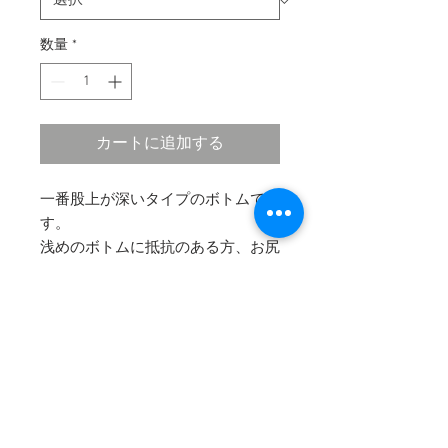
数量
*
カートに追加する
一番股上が深いタイプのボトムで
す。
浅めのボトムに抵抗のある方、お尻
を隠したい方にお勧めです。
​（アンダーなしで着用いただけま
す）
COMPANY
HELP