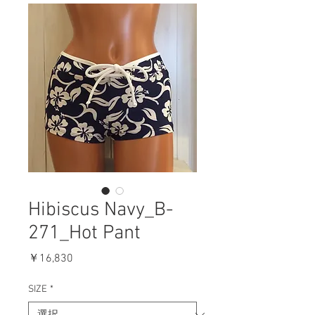
Hibiscus Navy_B-
271_Hot Pant
価
￥16,830
格
SIZE
*