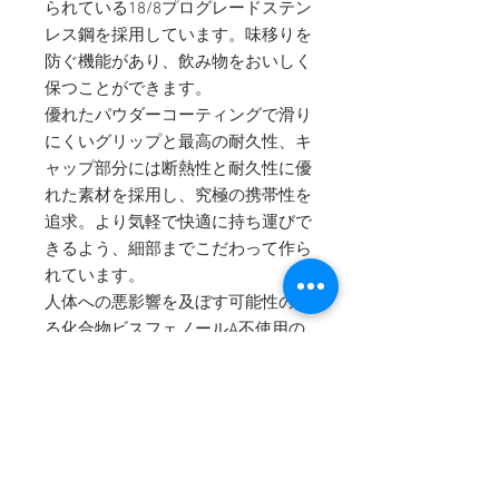
られている18/8プログレードステン
レス鋼を採用しています。味移りを
防ぐ機能があり、飲み物をおいしく
保つことができます。
優れたパウダーコーティングで滑り
にくいグリップと最高の耐久性、キ
ャップ部分には断熱性と耐久性に優
れた素材を採用し、究極の携帯性を
追求。より気軽で快適に持ち運びで
きるよう、細部までこだわって作ら
れています。
人体への悪影響を及ぼす可能性のあ
る化合物ビスフェノールA不使用の
BPA FREEですので、安心してご使
用いただけます。
【SPEC】
容量:
591ml
口径: