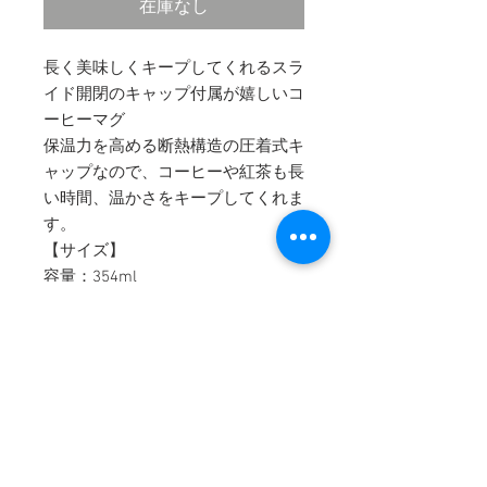
在庫なし
長く美味しくキープしてくれるスラ
イド開閉のキャップ付属が嬉しいコ
ーヒーマグ
保温力を高める断熱構造の圧着式キ
ャップなので、コーヒーや紅茶も長
い時間、温かさをキープしてくれま
す。
【サイズ】
容量：354ml
口径：86mm
本体寸法 幅×高さ：85mm×114mm
重量：325g
COMPANY