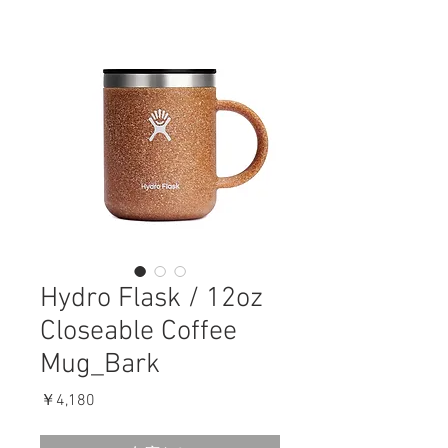
Hydro Flask / 12oz
Closeable Coffee
Mug_Bark
価
￥4,180
格