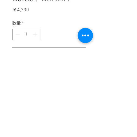
価
￥4,730
格
数量
*
カートに追加する
COMPANY
HELP
​・
会社概要
・
特定商取引法に基づく表記
・
ご注文について
・
発送について
​・
送料について