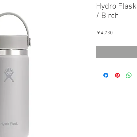
Hydro Flask
/ Birch
価
￥4,730
格