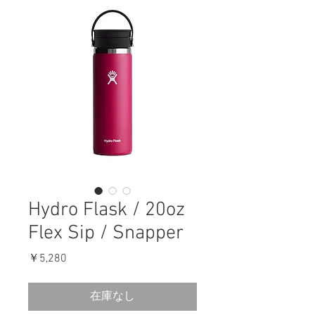
Hydro Flask / 20oz
Flex Sip / Snapper
価
￥5,280
格
在庫なし