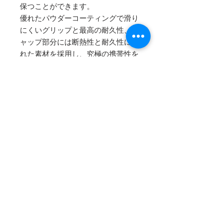
保つことができます。
優れたパウダーコーティングで滑り
にくいグリップと最高の耐久性、キ
ャップ部分には断熱性と耐久性に優
れた素材を採用し、究極の携帯性を
追求。より気軽で快適に持ち運びで
きるよう、細部までこだわって作ら
れています。
【サイズ】
容量：591ml
口径：58mm
本体寸法 幅×高さ：74mm×236mm
重量：382g
COMPANY
HELP