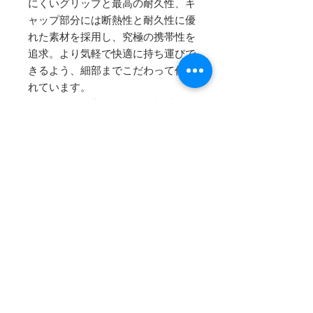
にくいグリップと最高の耐久性、キ
ャップ部分には断熱性と耐久性に優
れた素材を採用し、究極の携帯性を
追求。より気軽で快適に持ち運びで
きるよう、細部までこだわって作ら
れています。
人体への悪影響を及ぼす可能性のあ
る化合物ビスフェノールA不使用の
BPA FREEですので、安心してご使
用いただけます。
【サイズ】
容量：591ml
口径：58mm
本体寸法 幅×高さ：74mm×226mm
重量：340g