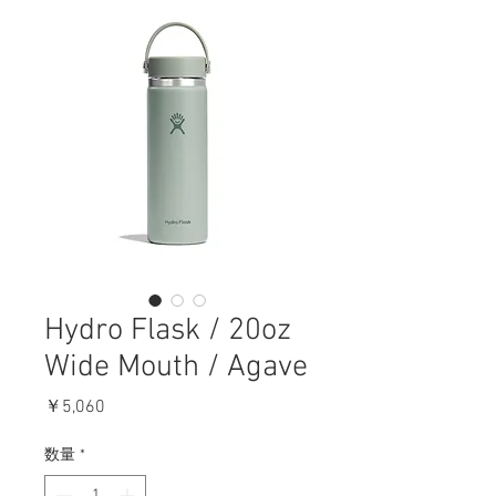
Hydro Flask / 20oz
Wide Mouth / Agave
価
￥5,060
格
数量
*