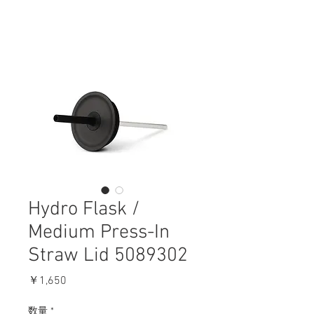
Hydro Flask /
Medium Press-In
Straw Lid 5089302
価
￥1,650
格
数量
*