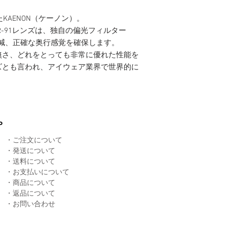
KAENON（ケーノン）。
SR-91レンズは、独自の偏光フィルター
を軽減、正確な奥行感覚を確保します。
無さ、どれをとっても非常に優れた性能を
ズとも言われ、アイウェア業界で世界的に
P
・
ご注文について
・
発送について
​・
送料について
・
お支払いについて
・
商品について
​・
返品について
​・
お問い合わせ