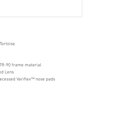
rtoise
TR-90 frame material
d Lens
ssed Variflex™ nose pads