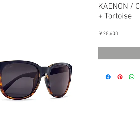
KAENON / Ca
+ Tortoise
価
￥28,600
格