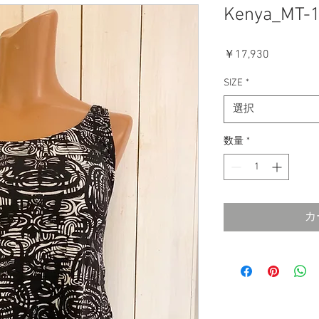
Kenya_MT-1
価
￥17,930
格
SIZE
*
選択
数量
*
カ