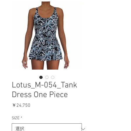
Lotus_M-054_Tank
Dress One Piece
価
￥24,750
格
SIZE
*