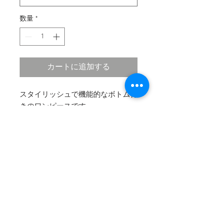
数量
*
カートに追加する
スタイリッシュで機能的なボトム付
きのワンピースです。
柔らかいカップが縫い付けられてい
ます。
COMPANY
HELP
​・
会社概要
・
特定商取引法に基づく表記