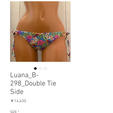
Luana_B-
298_Double Tie
Side
価
￥14,630
格
SIZE
*