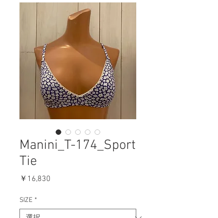
Manini_T-174_Sport
Tie
価
￥16,830
格
SIZE
*