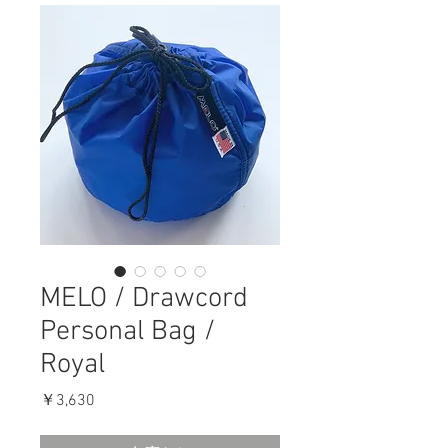
MELO / Drawcord
Personal Bag /
Royal
価
￥3,630
格