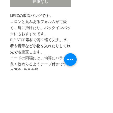
在庫なし
MELOの巾着バッグです。
コロンと丸みあるフォルムが可愛
く、肩に掛けたり、バックインバッ
クにもおすすめです。
RIP STOP素材で薄く軽く丈夫、水
着や携帯など小物を入れたりして旅
先でも重宝します。
コードの両端には、均等にバランス
良く絞めらるようテープ付きです。
※写真5枚目参照
【Size】約H18× W18× D18
持ち手：70㎝