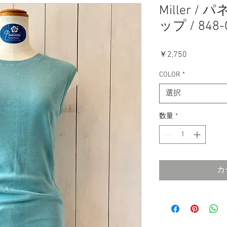
Miller 
ップ / 848-
価
￥2,750
格
COLOR
*
選択
数量
*
カ