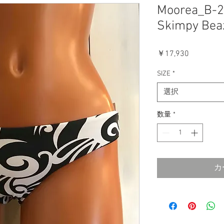
Moorea_B-2
Skimpy Beaz
価
￥17,930
格
SIZE
*
選択
数量
*
カ