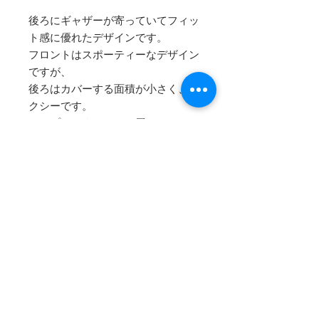
後ろにギャザーが寄っていてフィッ
ト感に優れたデザインです。
フロントはスポーティーなデザイン
ですが、
後ろはカバーする面積が小さく、セ
クシーです。
​シンプルですっきりと履いていただ
けるモデルです。
COMPANY
HELP
​・
会社概要
・
特定商取引法に基づく表記
・
ご注文について
・
発送について