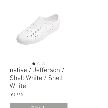
native / Jefferson /
Shell White / Shell
White
価
￥9,350
格
在庫なし