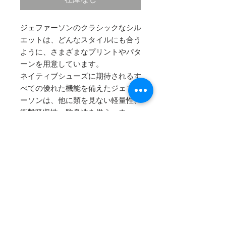
ジェファーソンのクラシックなシル
エットは、どんなスタイルにも合う
ように、さまざまなプリントやパタ
ーンを用意しています。
ネイティブシューズに期待されるす
べての優れた機能を備えたジェファ
ーソンは、他に類を見ない軽量性、
衝撃吸収性、防臭性を備え、ウォッ
シャブルでユーティリティー性にも
優れています。
COMPANY
HELP
​・
会社概要