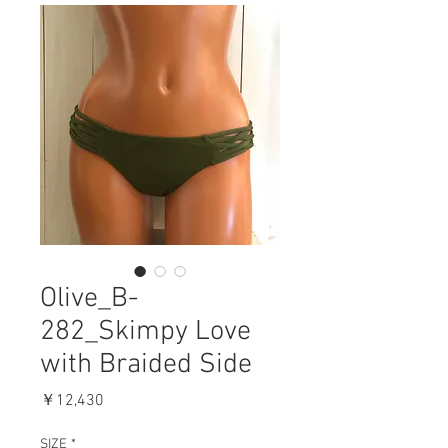
Olive_B-
282_Skimpy Love
with Braided Side
価
￥12,430
格
SIZE
*