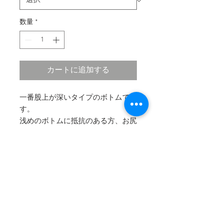
数量
*
カートに追加する
一番股上が深いタイプのボトムで
す。
浅めのボトムに抵抗のある方、お尻
を隠したい方にお勧めです。
​（アンダーなしで着用いただけま
す）
COMPANY
HELP