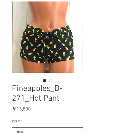
Pineapples_B-
271_Hot Pant
価
￥16,830
格
SIZE
*