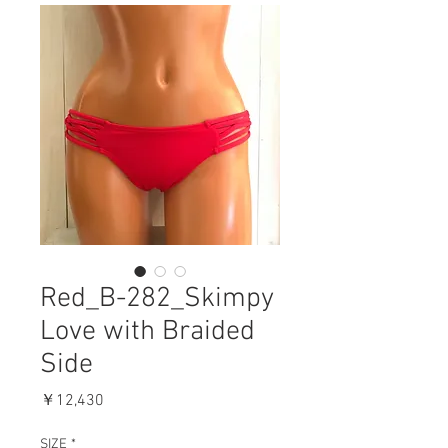
Red_B-282_Skimpy
Love with Braided
Side
価
￥12,430
格
SIZE
*