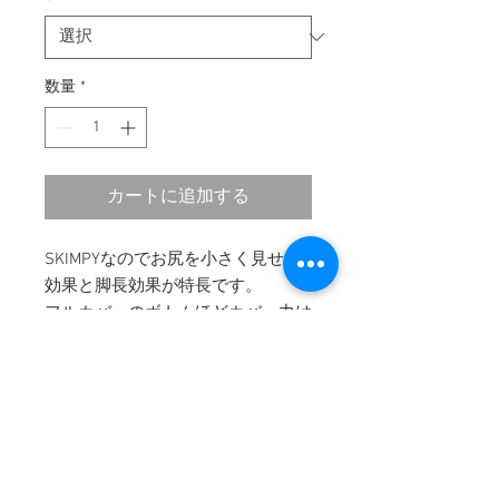
数量
*
カートに追加する
SKIMPYなのでお尻を小さく見せる
効果と脚長効果が特長です。
フルカバーのボトムほどカバー力は
必要ないけれど、
​そこまで露出はしたくないという方
にオススメのスタイルです。