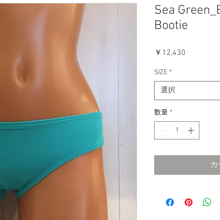
Sea Green_
Bootie
価
￥12,430
格
SIZE
*
選択
数量
*
カ