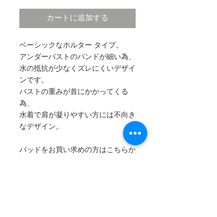
カートに追加する
ベーシックなホルター タイプ。
アンダーバストのバンドが細い為、
水の抵抗が少なくズレにくいデザイ
ンです。
バストの重みが首にかかってくる
為、
水着で肩が凝りやすい方には不向き
なデザイン。
パッドをお買い求めの方はこちらか
ら↓
THIN PAD (薄いパッド)
THICK PAD (ボリュームを出すこと
のできる厚めのパッド)