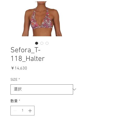
Sefora_T-
118_Halter
価
￥14,630
格
SIZE
*
数量
*