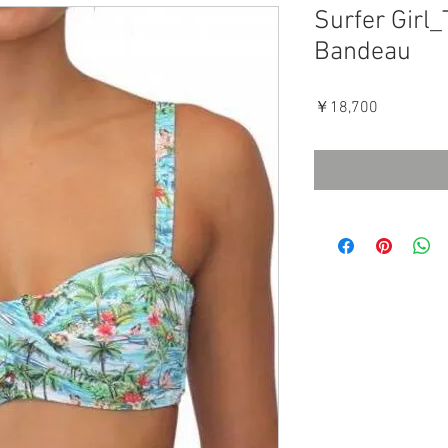
Surfer Girl
Bandeau
価
￥18,700
格