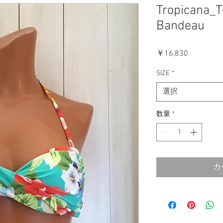
Tropicana_T
Bandeau
価
￥16,830
格
SIZE
*
選択
数量
*
カ