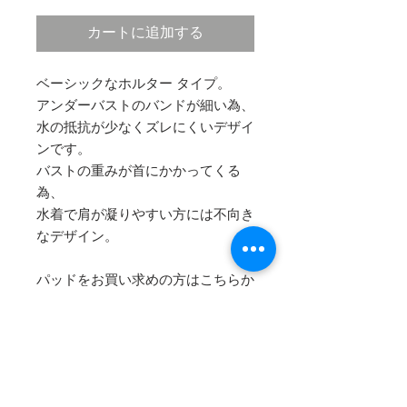
カートに追加する
ベーシックなホルター タイプ。
アンダーバストのバンドが細い為、
水の抵抗が少なくズレにくいデザイ
ンです。
バストの重みが首にかかってくる
為、
水着で肩が凝りやすい方には不向き
なデザイン。
パッドをお買い求めの方はこちらか
ら↓
THIN PAD (薄いパッド)
THICK PAD (ボリュームを出すこと
のできる厚めのパッド)