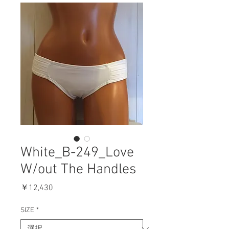
White_B-249_Love
W/out The Handles
価
￥12,430
格
SIZE
*