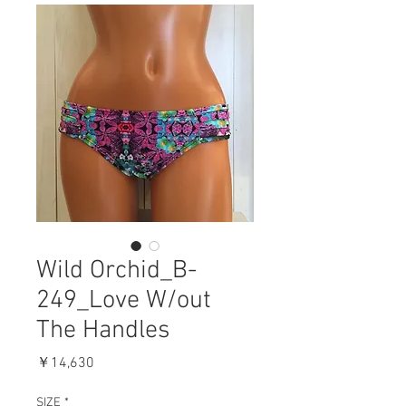
Wild Orchid_B-
249_Love W/out
The Handles
価
￥14,630
格
SIZE
*